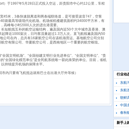
al Airport）于1997年5月28日正式投入空运，距贵阳市中心约12公里，车程
、宽45米，3条快速脱离道和两条端联络道，是可接受波音747，空客
4E级最高等级现代化机场。机场候机楼建筑面积约34000平方米，有
，高峰每小时2000人次的进出港需要。
短航线互补的航空运输结构，遍及国内近50个大中城市及香港、澳
降近1000架次，日均客流量超过1.3万人次。直飞航线遍及国内50
地公司在内，总共有16家航空公司在该机场营运。基地航空公司分别
州航空有限公司、华夏航空公司，是西南地区一个重要的航空枢纽。
全国文明机场”、“全国创建文明行业先进单位”、“全国文明单位”、“贵
获得的“全国绿化模范单位”是全民航系统唯一获此殊荣的单位。目前，省机
，以持续提升机场的保障水平。
回市内只要有飞机抵达就有巴士在出港大厅外等候）
行业动
东航与
东航首
朝鲜高
中国去
春秋航
新手上