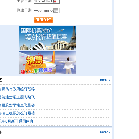
出发日期
到达日期
态
more»
青岛市政府签订战略...
架迪士尼主题彩绘飞...
丽航空平壤直飞曼谷...
瑞士机票怎么订最省...
空6月新开通国内直...
路
more»