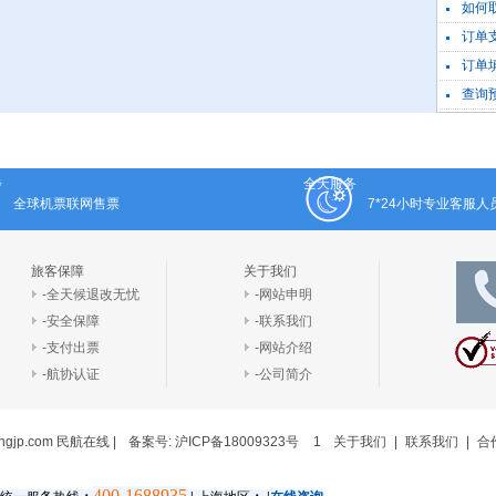
如何
订单
订单
查询
步
全天服务
全球机票联网售票
7*24小时专业客服
旅客保障
关于我们
-全天候退改无忧
-网站申明
-安全保障
-联系我们
-支付出票
-网站介绍
-航协认证
-公司简介
exingjp.com 民航在线
|
备案号: 沪ICP备18009323号
1
关于我们
|
联系我们
|
合
400-1688935