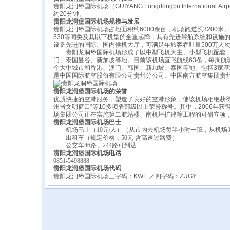
贵阳龙洞堡国际机场（GUIYANG Longdongbu Internation
约20分钟。
贵阳龙洞堡国际机场规模与发展
贵阳龙洞堡国际机场占地面积约6000余亩，机场跑道长3200米
330等同类及其以下机型的全重起降，具有先进导航系统和设施的
设备先进的国际、国内候机大厅，可满足年旅客吞吐量500万人次
贵阳龙洞堡国际机场形成了以中型飞机为主、小型飞机配套、长
门、泰国曼谷、新加坡等地。目前该机场直飞航线63条，每周航班起
个大中城市和香港、澳门、韩国、新加坡、泰国等地。包括3家基
是中国国际航空股份有限公司贵州分公司、中国南方航空集团贵
贵阳龙洞堡国际机场的荣誉
优质快捷的空港服务，塑造了良好的空港形象，使该机场相继获得“
州省文明窗口”等10多项省部级以上荣誉称号。其中，2006年
场集团公司正在实施第二航站楼、南机坪扩建等工程的可研立项
贵阳龙洞堡国际机场巴士
机场巴士（10元/人）（从市内去机场每半小时一班，从机场
出租车（规定价格：50元 含高速过路费）
公交车46路、244路可到达
贵阳龙洞堡国际机场电话
0851-5498888
贵阳龙洞堡国际机场代码
贵阳龙洞堡国际机场三字码：KWE ／四字码：ZUGY