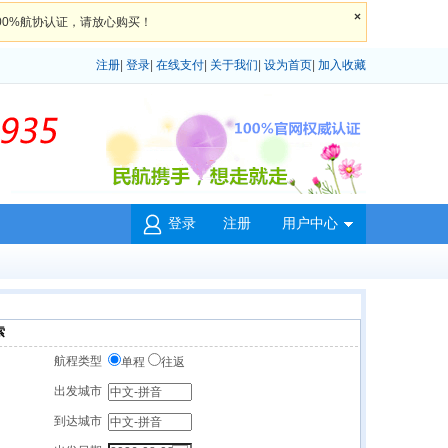
×
100%航协认证，请放心购买！
注册
|
登录
|
在线支付
|
关于我们
|
设为首页
|
加入收藏
登录
注册
用户中心
图
标
索
航程类型
单程
往返
出发城市
到达城市