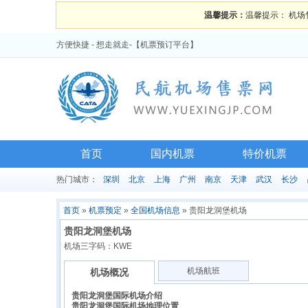
温馨提示：
温馨提示： 机场
方便快捷 - 想走就走-【机票预订平台】
首页
国内机票
特价机票
热门城市：
深圳
北京
上海
广州
南京
天津
武汉
长沙
首页
»
机票预定
»
全国机场信息
»
贵阳龙洞堡机场
贵阳龙洞堡机场
机场三字码：KWE
机场航班
机场概况
贵阳龙洞堡国际机场介绍
贵阳龙洞堡国际机场地理位置