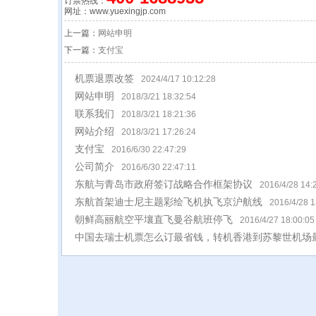
订票热线：
网址：www.yuexingjp.com
上一篇：
网站申明
下一篇：
支付宝
机票退票改签
2024/4/17 10:12:28
网站申明
2018/3/21 18:32:54
联系我们
2018/3/21 18:21:36
网站介绍
2018/3/21 17:26:24
支付宝
2016/6/30 22:47:29
公司简介
2016/6/30 22:47:11
东航与青岛市政府签订战略合作框架协议
2016/4/28 14:
东航首架迪士尼主题彩绘飞机执飞京沪航线
2016/4/28 1
朝鲜高丽航空平壤直飞曼谷航班停飞
2016/4/27 18:00:05
中国去瑞士机票怎么订最省钱，转机香港到苏黎世机场