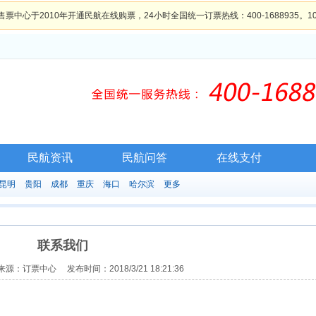
售票中心于2010年开通民航在线购票，24小时全国统一订票热线：400-1688935。
民航资讯
民航问答
在线支付
昆明
贵阳
成都
重庆
海口
哈尔滨
更多
联系我们
来源：订票中心 发布时间：2018/3/21 18:21:36