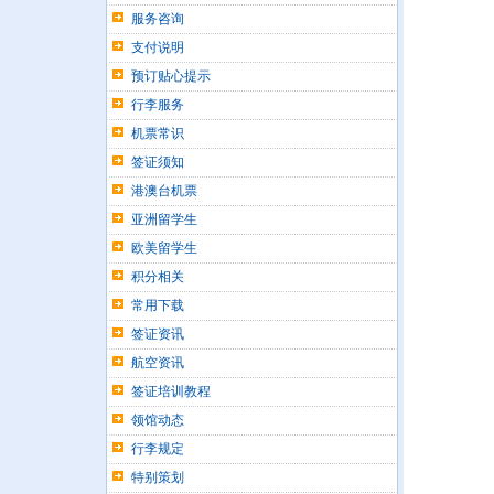
服务咨询
支付说明
预订贴心提示
行李服务
机票常识
签证须知
港澳台机票
亚洲留学生
欧美留学生
积分相关
常用下载
签证资讯
航空资讯
签证培训教程
领馆动态
行李规定
特别策划